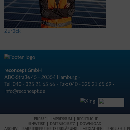
Zurück
reconcept GmbH
ABC-Straße 45
20354 Hamburg
Tel:
040 - 325 21 65 66
Fax:
040 - 325 21 65 69
info@reconcept.de
PRESSE
IMPRESSUM
RECHTLICHE
HINWEISE
DATENSCHUTZ
DOWNLOAD-
ARCHIV
BARRIEREFREIHEITSERKLÄRUNG
MEDIATHEK
ENGLISH
P