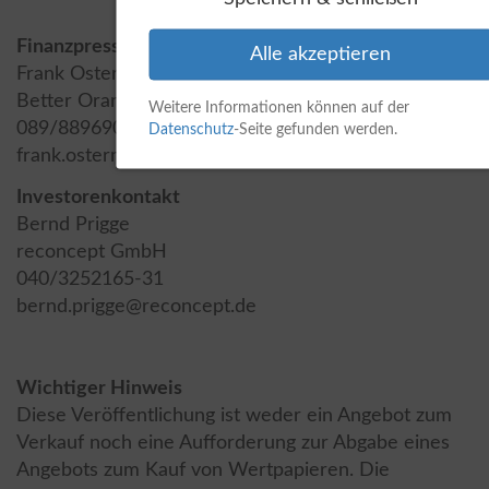
Finanzpressekontakt
Alle akzeptieren
Frank Ostermair, Linh Chung
Better Orange IR & HV AG
Weitere Informationen können auf der
089/8896906-25
Datenschutz
-Seite gefunden werden.
frank.ostermair@better-orange.de
Investorenkontakt
Bernd Prigge
reconcept GmbH
040/3252165-31
bernd.prigge@reconcept.de
Wichtiger Hinweis
Diese Veröffentlichung ist weder ein Angebot zum
Verkauf noch eine Aufforderung zur Abgabe eines
Angebots zum Kauf von Wertpapieren. Die