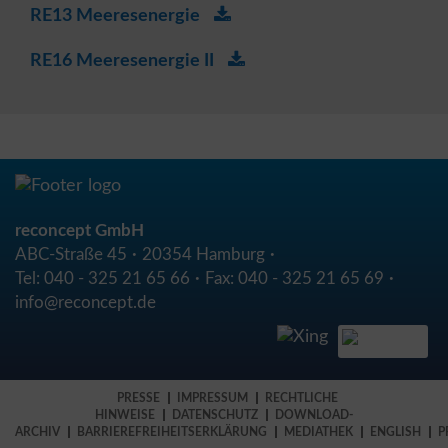
RE13 Meeresenergie
RE16 Meeresenergie II
reconcept GmbH
ABC-Straße 45
20354 Hamburg
Tel:
040 - 325 21 65 66
Fax:
040 - 325 21 65 69
info@reconcept.de
PRESSE
IMPRESSUM
RECHTLICHE
HINWEISE
DATENSCHUTZ
DOWNLOAD-
ARCHIV
BARRIEREFREIHEITSERKLÄRUNG
MEDIATHEK
ENGLISH
P