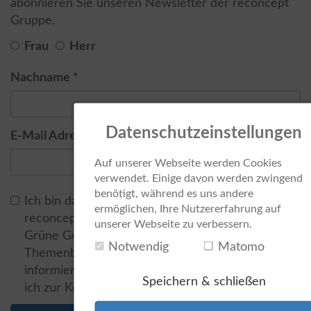
abonnieren Sie unseren Newsletter der reconcept
Gruppe.
Frau
Herr
Nachname *
Datenschutzeinstellungen
E-Mail Adresse *
Auf unserer Webseite werden Cookies
verwendet. Einige davon werden zwingend
benötigt, während es uns andere
Ich bin damit einverstanden, dass mich
ermöglichen, Ihre Nutzererfahrung auf
reconcept mit Nachrichten zum Themenkomplex
unserer Webseite zu verbessern.
Grüne Geldanlage bzw. Green Bonds sowie zum
Notwendig
Matomo
Themenbereich Erneuerbare Energien
informieren darf. Die
Datenschutzhinweise
habe
Speichern & schließen
ich zur Kenntnis genommen. *