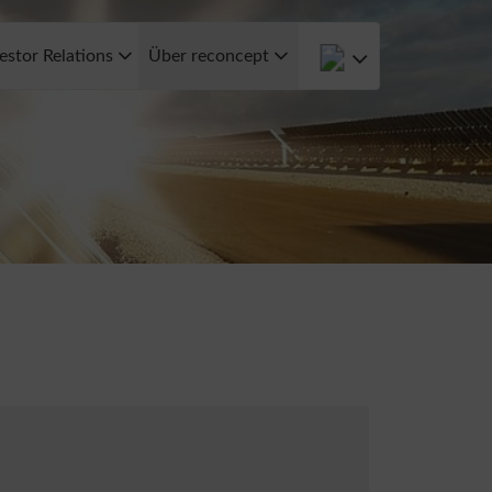
estor Relations
Über reconcept