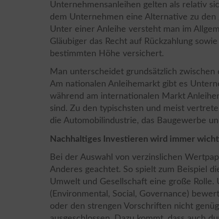
Unternehmensanleihen gelten als relativ sich
dem Unternehmen eine Alternative zu den g
Unter einer Anleihe versteht man im Allgem
Gläubiger das Recht auf Rückzahlung sowie 
bestimmten Höhe versichert.
Man unterscheidet grundsätzlich zwischen 
Am nationalen Anleihemarkt gibt es Unter
während am internationalen Markt Anleihe
sind. Zu den typischsten und meist vertre
die Automobilindustrie, das Baugewerbe un
Nachhaltiges Investieren wird immer wicht
Bei der Auswahl von verzinslichen Wertpapi
Anderes geachtet. So spielt zum Beispiel d
Umwelt und Gesellschaft eine große Rolle
(Environmental, Social, Governance) bewert
oder den strengen Vorschriften nicht genügt
ausgeschlossen. Dazu kommt, dass auch dur