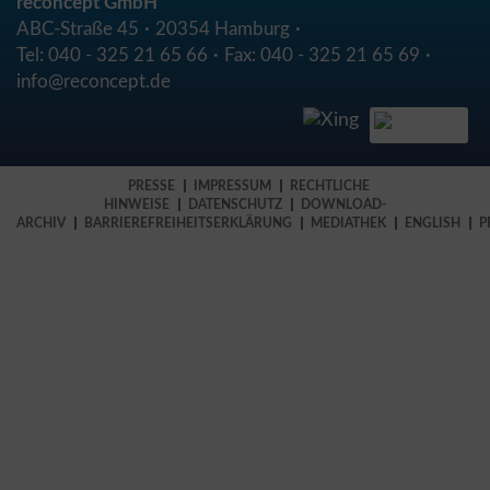
reconcept GmbH
ABC-Straße 45
20354 Hamburg
Tel:
040 - 325 21 65 66
Fax:
040 - 325 21 65 69
info@reconcept.de
PRESSE
IMPRESSUM
RECHTLICHE
HINWEISE
DATENSCHUTZ
DOWNLOAD-
ARCHIV
BARRIEREFREIHEITSERKLÄRUNG
MEDIATHEK
ENGLISH
P