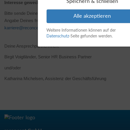
Speichern & schließen
Interesse geweckt?
Bitte sende Deine vollständigen Bewerbungsunterlagen unter
Alle akzeptieren
Angabe Deines frühestmöglichen Eintrittstermins per E-Mail an:
karriere@reconcept.de
Weitere Informationen können auf der
Datenschutz
-Seite gefunden werden.
Deine Ansprechpartnerinnen:
Birgit Voigtländer, Senior HR Business Partner
und/oder
Katharina Michelsen, Assistenz der Geschäftsführung