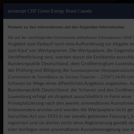
reconcept CHF Green Energy Bond Canada
Hinweis zu den Informationen auf den folgenden Internetseiten
sind 
Die auf der nachfolgenden Internetseite enthaltenen Informationen
Angebot zum Verkauf noch eine Aufforderung zur Abgabe e
zum Kauf von Wertpapieren. Die Wertpapiere, die Gegensta
Veröffentlichung sind, werden durch die Emittentin ausschlie
Bundesrepublik Deutschland, dem Großherzogtum Luxembu
der Prüfung und Billigung der l
uxemburgischen Wertpapieraufsich
Impact Investment
nicht umf
(Commission de Surveillance du Secteur Financier – „CSSF“)
Schweiz im Wege eines öffentlichen Angebots angeboten. A
Bundesrepublik Deutschland, der Schweiz und des Großhe
Wachstumsmarkt Erneuerbare Energien in Kanada
Luxemburg erfolgt ein Angebot ausschließlich in Form einer
Privatplatzierung nach den jeweils anwendbaren Ausnahmev
reconcept CHF Green Energy Bond Canada -
Insbesondere wurden und werden die Wertpapiere nicht ge
vollplatziert
Securities Act von 1933 in der jeweils geltenden Fassung („Se
registriert und sie dürfen nicht ohne Registrierung gemäß de
Vollplatziert!
oder Vorliegen einer anwendbaren Ausnahmeregelung von d