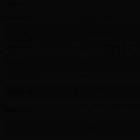
Canada
Emittentin
reconcept GmbH
Volumen
CHF 3,05 Mio.
ISIN / WKN
A4DFJZ/DE000A4DFJZ1
Kupon
6,25 % p.a.
Ausgabepreis
100 %
Stückelung
CHF 1.000
25.07.2025 bis 24.07.2026
Angebotsfrist
Uhr)
Valuta
01.09.2025