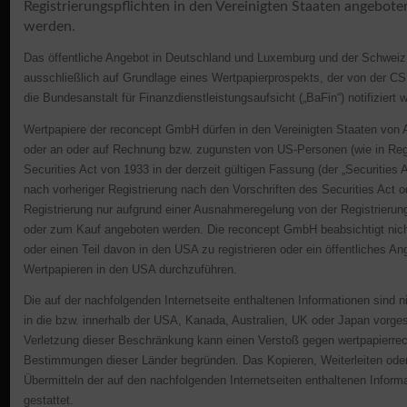
Registrierungspflichten in den Vereinigten Staaten angebote
6,25 % p.a. Zinsen über 5 Jahre –
werden.
halbjährliche Zinszahlung
nachträglich am 1. März und 1. September
Das öffentliche Angebot in Deutschland und Luxemburg und der Schweiz 
eines jeden Jahres
ausschließlich auf Grundlage eines Wertpapierprospekts, der von der CS
die Bundesanstalt für Finanzdienstleistungsaufsicht („BaFin“) notifiziert 
(erstmals am 1. März 2026)
Laufzeit von fünf Jahren bis 1. September
Wertpapiere der reconcept GmbH dürfen in den Vereinigten Staaten von 
2030
oder an oder auf Rechnung bzw. zugunsten von US-Personen (wie in Reg
Securities Act von 1933 in der derzeit gültigen Fassung (der „Securities Ac
ISIN: DE000A4DFJZ1 / WKN: A4DFJZ
nach vorheriger Registrierung nach den Vorschriften des Securities Act 
Registrierung nur aufgrund einer Ausnahmeregelung von der Registrierung
oder zum Kauf angeboten werden. Die reconcept GmbH beabsichtigt nic
oder einen Teil davon in den USA zu registrieren oder ein öffentliches A
Impact Investment in Kanadas Wachstumsmarkt
Wertpapieren in den USA durchzuführen.
Erneuerbare Energien
Die auf der nachfolgenden Internetseite enthaltenen Informationen sind n
Kanada ist nicht nur aus touristischer Sicht ein
in die bzw. innerhalb der USA, Kanada, Australien, UK oder Japan vorge
Sehnsuchtsort. Das Land der Bären und Lachse, der
Verletzung dieser Beschränkung kann einen Verstoß gegen wertpapierrec
unendlichen Canyons und weiten Landschaften wird
Bestimmungen dieser Länder begründen. Das Kopieren, Weiterleiten oder
Übermitteln der auf den nachfolgenden Internetseiten enthaltenen Informa
auch von Investoren geschätzt: Kanada punktet mit
gestattet.
einer starken Währung, seiner politischen Stabilität