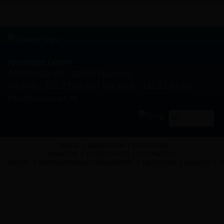
reconcept GmbH
ABC-Straße 45
20354 Hamburg
Tel:
040 - 325 21 65 66
Fax:
040 - 325 21 65 69
info@reconcept.de
PRESSE
IMPRESSUM
RECHTLICHE
HINWEISE
DATENSCHUTZ
DOWNLOAD-
ARCHIV
BARRIEREFREIHEITSERKLÄRUNG
MEDIATHEK
ENGLISH
P
×
Bleiben Sie informiert und abonnieren Sie
unseren kostenlosen Newsletter für
Investoren
mit den wichtigsten Themen zu