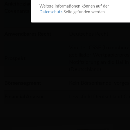
Kapitalmarktverbindl
Anleihegläubiger und
Weitere Informationen können auf der
Transparenzverpflich
Covenants
Datenschutz
-Seite gefunden werden.
Positivverpflichtung
Anwendbares Recht
Deutsches Recht
Von der CSSF (Luxemburg
gebilligter Wertpapierpros
Prospekt
Notifizierung an die BaFin
(Deutschland)
Börsensegment
Kein Börsenhandel vorge
Financial Advisor
Lewisfield Deutschland 