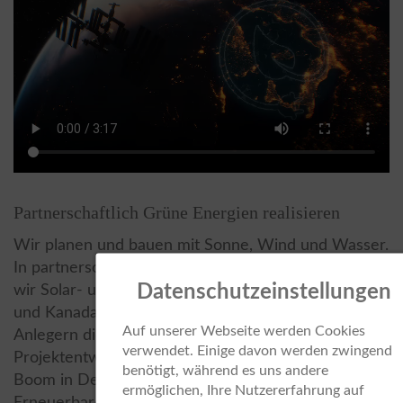
Partnerschaftlich Grüne Energien realisieren
Wir planen und bauen mit Sonne, Wind und Wasser.
In partnerschaftlicher Zusammenarbeit realisieren
Datenschutzeinstellungen
wir Solar- und Windparks in Deutschland, Finnland
und Kanada. Und über Green Bonds bieten wir
Auf unserer Webseite werden Cookies
Anlegern die Möglichkeit, in unsere
verwendet. Einige davon werden zwingend
Projektentwicklung zu investieren – und am Solar-
benötigt, während es uns andere
Boom in Deutschland teilzuhaben. Wir verbinden so
ermöglichen, Ihre Nutzererfahrung auf
Erneuerbare-Energien-Projekte mit Investoren, und