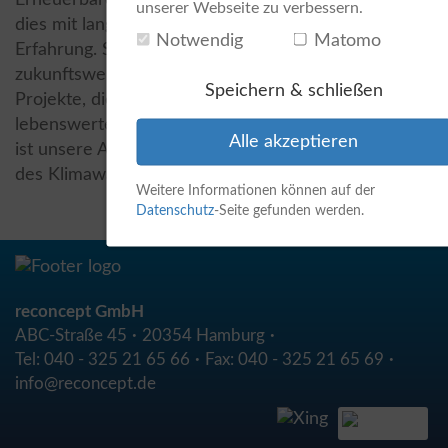
unserer Webseite zu verbessern.
dies mit langjähriger, inzwischen 25-jähriger
Notwendig
Matomo
Erfahrung. So entstehen gemeinsam solide,
zukunftsweisende Energieträger der Zukunft.
Speichern & schließen
Projekte, die auch kommenden Generationen eine
lebenswerte Umwelt hinterlassen. Impact Investing
Alle akzeptieren
ist unsere Antwort auf die große Herausforderung
des Klimawandels.
Weitere Informationen können auf der
Datenschutz
-Seite gefunden werden.
reconcept GmbH
ABC-Straße 45
20354 Hamburg
Tel:
040 - 325 21 65 66
Fax:
040 - 325 21 65 69
info@reconcept.de