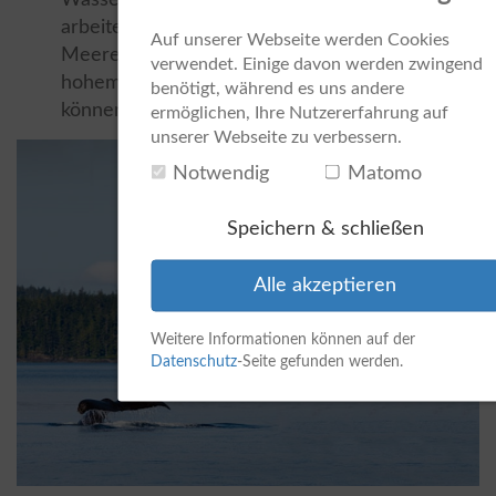
Wasserschichten mit starken Strömungen
arbeiten; starken Strömungen weichen
Auf unserer Webseite werden Cookies
Meerestiere i.d.R. aus, da sie sich darin nur mit
verwendet. Einige davon werden zwingend
hohem Kraftaufwand halten oder bewegen
benötigt, während es uns andere
können
ermöglichen, Ihre Nutzererfahrung auf
unserer Webseite zu verbessern.
Notwendig
Matomo
Speichern & schließen
Alle akzeptieren
Weitere Informationen können auf der
Datenschutz
-Seite gefunden werden.