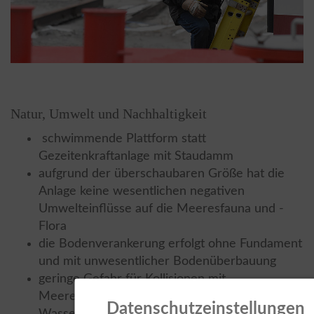
Natur, Umwelt und Nachhaltigkeit
schwimmende Plattform statt
Gezeitenkraftanlage mit Staudamm
aufgrund der überschaubaren Größe hat die
Anlage keine wesentlichen negativen
Umwelteinflüsse auf die Meeresfauna und -
Flora
die Bodenverankerung erfolgt ohne Fundament
und mit unwesentlicher Bodenüberbauung
geringe Gefahr für Kollisionen mit
Meerestieren, da die Turbinen in den oberen
Datenschutzeinstellungen