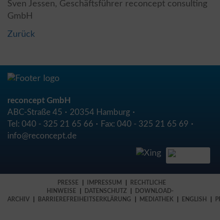
Sven Jessen, Geschäftsführer reconcept consulting
GmbH
Zurück
reconcept GmbH
ABC-Straße 45
20354 Hamburg
Tel:
040 - 325 21 65 66
Fax:
040 - 325 21 65 69
info@reconcept.de
PRESSE
IMPRESSUM
RECHTLICHE
HINWEISE
DATENSCHUTZ
DOWNLOAD-
ARCHIV
BARRIEREFREIHEITSERKLÄRUNG
MEDIATHEK
ENGLISH
P