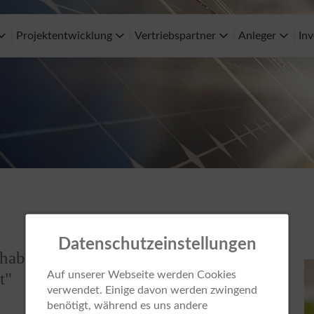
Projektentwicklung
Vertriebspartner
Anleger
Inv
Datenschutzeinstellungen
aben uns seit 2020 einen starken Track
t"
Auf unserer Webseite werden Cookies
verwendet. Einige davon werden zwingend
benötigt, während es uns andere