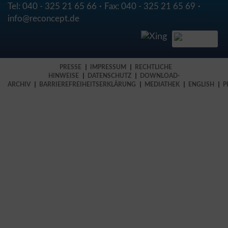
Tel:
040 - 325 21 65 66
Fax:
040 - 325 21 65 69
info@reconcept.de
PRESSE
IMPRESSUM
RECHTLICHE
HINWEISE
DATENSCHUTZ
DOWNLOAD-
ARCHIV
BARRIEREFREIHEITSERKLÄRUNG
MEDIATHEK
ENGLISH
P