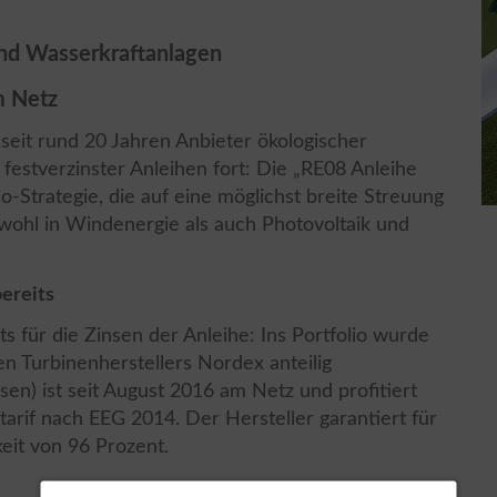
und Wasserkraftanlagen
m Netz
eit rund 20 Jahren Anbieter ökologischer
e festverzinster Anleihen fort: Die „RE08 Anleihe
o-Strategie, die auf eine möglichst breite Streuung
wohl in Windenergie als auch Photovoltaik und
ereits
s für die Zinsen der Anleihe: Ins Portfolio wurde
 Turbinenherstellers Nordex anteilig
n) ist seit August 2016 am Netz und profitiert
arif nach EEG 2014. Der Hersteller garantiert für
eit von 96 Prozent.