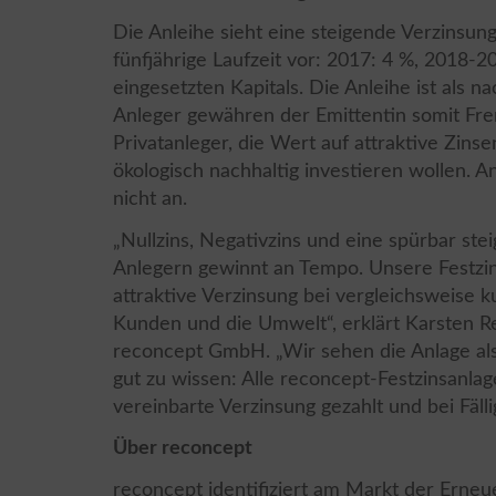
Die Anleihe sieht eine steigende Verzinsung
fünfjährige Laufzeit vor: 2017: 4 %, 2018-
eingesetzten Kapitals. Die Anleihe ist als 
Anleger gewähren der Emittentin somit Fre
Privatanleger, die Wert auf attraktive Zins
ökologisch nachhaltig investieren wollen. A
nicht an.
„Nullzins, Negativzins und eine spürbar ste
Anlegern gewinnt an Tempo. Unsere Festzin
attraktive Verzinsung bei vergleichsweise k
Kunden und die Umwelt“, erklärt Karsten R
reconcept GmbH. „Wir sehen die Anlage als 
gut zu wissen: Alle reconcept-Festzinsanla
vereinbarte Verzinsung gezahlt und bei Fälligk
Über reconcept
reconcept identifiziert am Markt der Erne