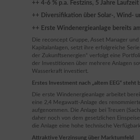
++ 4-6 % p.a. Festzins, 5 Jahre Laufzeit
++ Diversifikation über Solar-, Wind- 
++ Erste Windenergieanlage bereits a
Die reconcept Gruppe, Asset Manager und s
Kapitalanlagen, setzt ihre erfolgreiche Seri
der Zukunftsenergien“ verfolgt eine Portfoli
der Investitionen über mehrere Anlagen so
Wasserkraft investiert.
Erstes Investment nach „altem EEG“ steht b
Die erste Windenergieanlage arbeitet bereit
eine 2,4 Megawatt-Anlage des renommierten
aufgenommen. Die Anlage bei Treuen (Sachse
daher noch von dem gesetzlichen Einspeiset
die Anlage eine hohe technische Verfügbark
Attraktive Verzinsung über Marktumfeld