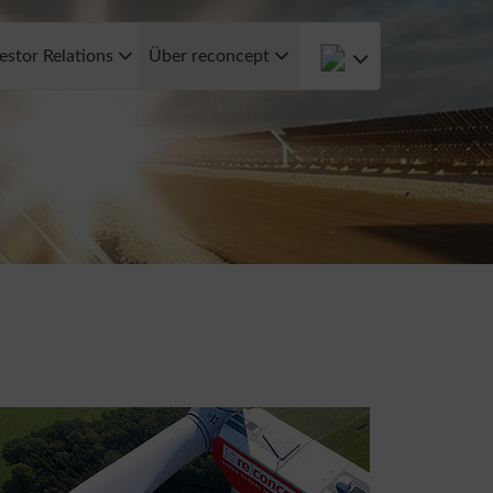
estor Relations
Über reconcept