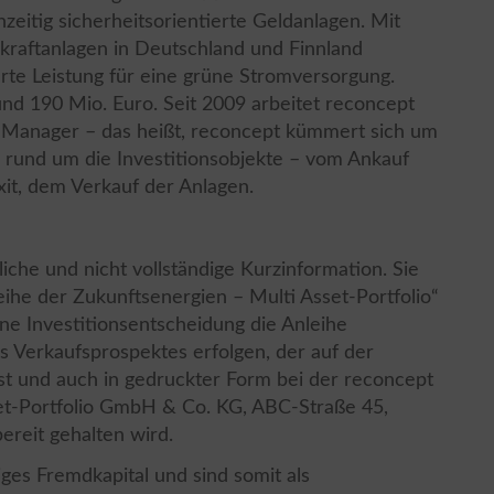
zeitig sicherheitsorientierte Geldanlagen. Mit
raftanlagen in Deutschland und Finnland
erte Leistung für eine grüne Stromversorgung.
rund 190 Mio. Euro. Seit 2009 arbeitet reconcept
t Manager – das heißt, reconcept kümmert sich um
e rund um die Investitionsobjekte – vom Ankauf
xit, dem Verkauf der Anlagen.
iche und nicht vollständige Kurzinformation. Sie
eihe der Zukunftsenergien – Multi Asset-Portfolio“
ine Investitionsentscheidung die Anleihe
es Verkaufsprospektes erfolgen, der auf der
st und auch in gedruckter Form bei der reconcept
et-Portfolio GmbH & Co. KG, ABC-Straße 45,
ereit gehalten wird.
ges Fremdkapital und sind somit als