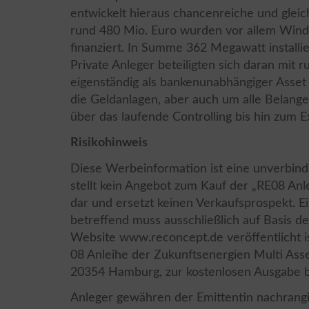
entwickelt hieraus chancenreiche und gleich
rund 480 Mio. Euro wurden vor allem Windk
finanziert. In Summe 362 Megawatt installi
Private Anleger beteiligten sich daran mit 
eigenständig als bankenunabhängiger Asse
die Geldanlagen, aber auch um alle Belang
über das laufende Controlling bis hin zum E
Risikohinweis
Diese Werbeinformation ist eine unverbindl
stellt kein Angebot zum Kauf der „RE08 Anl
dar und ersetzt keinen Verkaufsprospekt. E
betreffend muss ausschließlich auf Basis d
Website www.reconcept.de veröffentlicht i
08 Anleihe der Zukunftsenergien Multi Ass
20354 Hamburg, zur kostenlosen Ausgabe b
Anleger gewähren der Emittentin nachrangi