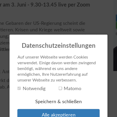
r am 3. Juni - 9.30-13.45 live per Zoom
che Gebaren der US-Regierung scheint die
ieren. Krisen und Kriege weltweit sowie
rung, Infrastruktur, Bürokratie) kommen hinzu. An
ziemlich rauer Wind.
Datenschutzeinstellungen
ittler und Berater herausfordern.
Auf unserer Webseite werden Cookies
verwendet. Einige davon werden zwingend
benötigt, während es uns andere
t Antworten
ermöglichen, Ihre Nutzererfahrung auf
unserer Webseite zu verbessern.
rkt der Sachwert-Investments. Holen Sie sich
b. Am 3. Juni – 9:30-13:45 Uhr live per Zoom!
Notwendig
Matomo
Speichern & schließen
Alle akzeptieren