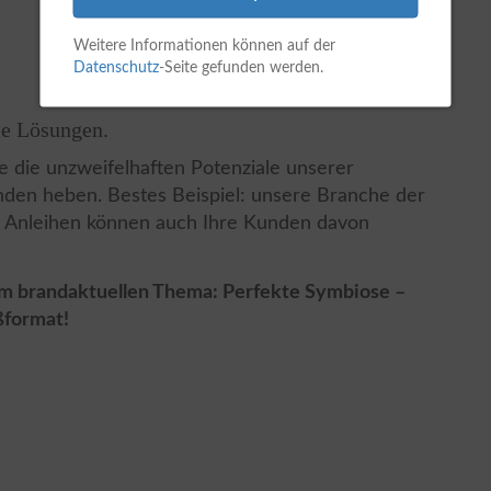
Weitere Informationen können auf der
Datenschutz
-Seite gefunden werden.
le Lösungen.
e die unzweifelhaften Potenziale unserer
unden heben. Bestes Beispiel: unsere Branche der
 Anleihen können auch Ihre Kunden davon
em brandaktuellen Thema: Perfekte Symbiose –
ßformat!