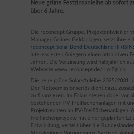
Neue grüne Festzinsanleihe ab sofort ze
über 6 Jahre.
Die reconcept Gruppe, Projektentwickler 
Manager Grüner Geldanlagen, setzt ihre erf
reconcept Solar Bond Deutschland III (I
interessierten Anlegern einen attraktiven F
Jahren. Die Verzinsung wird halbjährlich aus
Webseite www.reconcept.de/ir möglich.
Die neue grüne Solar-Anleihe 2025/2031 ha
Der Nettoemissionserlös dient dazu, zusät
zu finanzieren. Im Fokus stehen dabei vor 
bestehenden PV-Freiflächenanlagen mit un
Projektrechten an PV-Freiflächenanlagen. A
Freiflächenprojekte mit einer geplanten L
Entwicklung, verteilt über die Bundeslände
Mecklenburg-Vorpommern, Sachsen-Anhalt