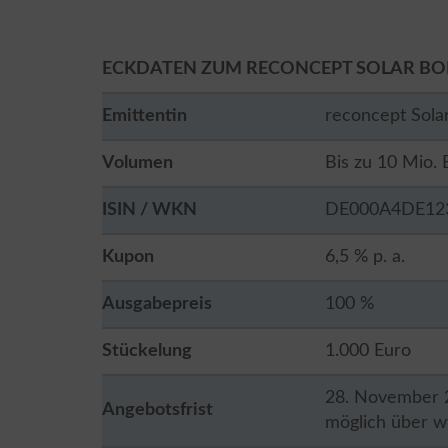
ECKDATEN ZUM RECONCEPT SOLAR BON
Emittentin
reconcept Sol
Volumen
Bis zu 10 Mio. 
ISIN / WKN
DE000A4DE123
Kupon
6,5 % p. a.
Ausgabepreis
100 %
Stückelung
1.000 Euro
28. November 2
Angebotsfrist
möglich über w