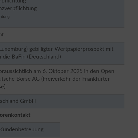
rpflichtung
nzverpflichtung
chtung
ht
Luxemburg) gebilligter Wertpapierprospekt mit
n die BaFin (Deutschland)
oraussichtlich am 6. Oktober 2025 in den Open
tsche Börse AG (Freiverkehr der Frankfurter
se)
utschland GmbH
torenkontakt
Kundenbetreuung