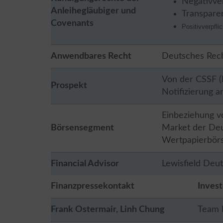
Negativve
Anleihegläubiger und
Transpare
Covenants
Positivverpfli
Anwendbares Recht
Deutsches Rec
Von der CSSF (
Prospekt
Notifizierung a
Einbeziehung v
Börsensegment
Market der Deu
Wertpapierbör
Financial Advisor
Lewisfield De
Finanzpressekontakt
Inves
Frank Ostermair, Linh Chung
Team 