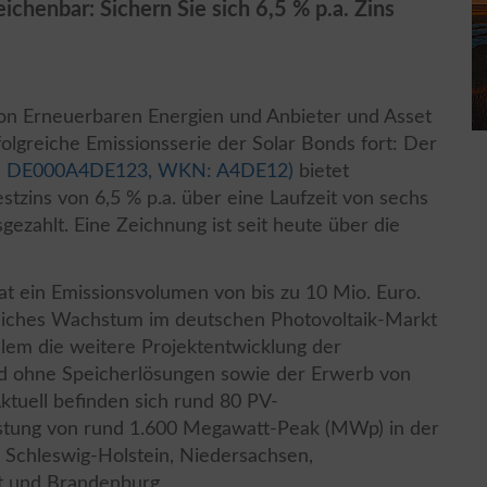
ichenbar: Sichern Sie sich 6,5 % p.a. Zins
von Erneuerbaren Energien und Anbieter und Asset
olgreiche Emissionsserie der Solar Bonds fort: Der
SIN: DE000A4DE123, WKN: A4DE12)
bietet
estzins von 6,5 % p.a. über eine Laufzeit von sechs
gezahlt. Eine Zeichnung ist seit heute über die
t ein Emissionsvolumen von bis zu 10 Mio. Euro.
zliches Wachstum im deutschen Photovoltaik-Markt
allem die weitere Projektentwicklung der
d ohne Speicherlösungen sowie der Erwerb von
ktuell befinden sich rund 80 PV-
eistung von rund 1.600 Megawatt-Peak (MWp) in der
r Schleswig-Holstein, Niedersachsen,
 und Brandenburg.