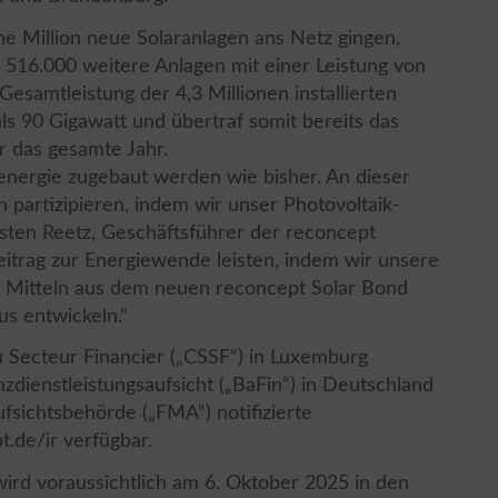
e Million neue Solaranlagen ans Netz gingen,
 516.000 weitere Anlagen mit einer Leistung von
 Gesamtleistung der 4,3 Millionen installierten
ls 90 Gigawatt und übertraf somit bereits das
r das gesamte Jahr.
renergie zugebaut werden wie bisher. An dieser
n partizipieren, indem wir unser Photovoltaik-
rsten Reetz, Geschäftsführer der reconcept
eitrag zur Energiewende leisten, indem wir unsere
n Mitteln aus dem neuen reconcept Solar Bond
us entwickeln.“
 Secteur Financier („CSSF“) in Luxemburg
nzdienstleistungsaufsicht („BaFin“) in Deutschland
fsichtsbehörde („FMA“) notifizierte
.de/ir verfügbar.
ird voraussichtlich am 6. Oktober 2025 in den