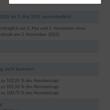
 2025 bis 5. Mai 2031 (ausschließlich)
achträglich am 5. Mai und 5. November eines
erstmals am 5. November 2025)
g, nicht besichert
 zu 102,25 % des Nennbetrags
 zu 101,50 % des Nennbetrags
 zu 100,75 % des Nennbetrags
g