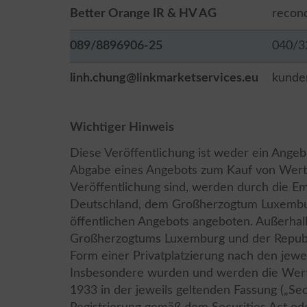
Better Orange IR & HV AG
recon
089/8896906-25
040/3
linh.chung@linkmarketservices.eu
kunde
Wichtiger Hinweis
Diese Veröffentlichung ist weder ein Ange
Abgabe eines Angebots zum Kauf von Wertp
Veröffentlichung sind, werden durch die Emi
Deutschland, dem Großherzogtum Luxembur
öffentlichen Angebots angeboten. Außerhal
Großherzogtums Luxemburg und der Republik
Form einer Privatplatzierung nach den jew
Insbesondere wurden und werden die Wertp
1933 in der jeweils geltenden Fassung („Secu