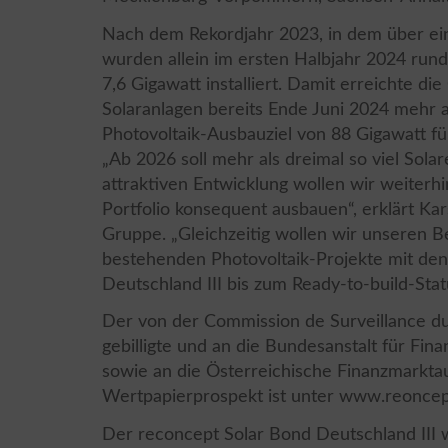
Nach dem Rekordjahr 2023, in dem über ein
wurden allein im ersten Halbjahr 2024 rund
7,6 Gigawatt installiert. Damit erreichte die
Solaranlagen bereits Ende Juni 2024 mehr a
Photovoltaik-Ausbauziel von 88 Gigawatt fü
„Ab 2026 soll mehr als dreimal so viel Sola
attraktiven Entwicklung wollen wir weiterhi
Portfolio konsequent ausbauen“, erklärt Ka
Gruppe. „Gleichzeitig wollen wir unseren B
bestehenden Photovoltaik-Projekte mit de
Deutschland III bis zum Ready-to-build-Stat
Der von der Commission de Surveillance du
gebilligte und an die Bundesanstalt für Fina
sowie an die Österreichische Finanzmarktau
Wertpapierprospekt ist unter www.reoncept
Der reconcept Solar Bond Deutschland III w