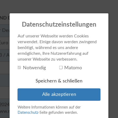
D DEUTSCHLAND III
Datenschutzeinstellungen
ar Deutschland GmbH
Auf unserer Webseite werden Cookies
verwendet. Einige davon werden zwingend
Euro
benötigt, während es uns andere
ermöglichen, Ihre Nutzererfahrung auf
 / A4DE12
unserer Webseite zu verbessern.
Notwendig
Matomo
Speichern & schließen
Alle akzeptieren
024 bis 27. November 2025 (12 Uhr): Zeichnung
Weitere Informationen können auf der
ww.reconcept.de/ir
Datenschutz
-Seite gefunden werden.