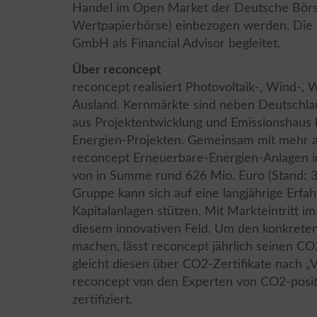
Handel im Open Market der Deutsche Börse
Wertpapierbörse) einbezogen werden. Die E
GmbH als Financial Advisor begleitet.
Über reconcept
reconcept realisiert Photovoltaik-, Wind-,
Ausland. Kernmärkte sind neben Deutschla
aus Projektentwicklung und Emissionshaus 
Energien-Projekten. Gemeinsam mit mehr a
reconcept Erneuerbare-Energien-Anlagen i
von in Summe rund 626 Mio. Euro (Stand: 3
Gruppe kann sich auf eine langjährige Erfa
Kapitalanlagen stützen. Mit Markteintritt i
diesem innovativen Feld. Um den konkreten
machen, lässt reconcept jährlich seinen C
gleicht diesen über CO2-Zertifikate nach „V
reconcept von den Experten von CO2-posit
zertifiziert.