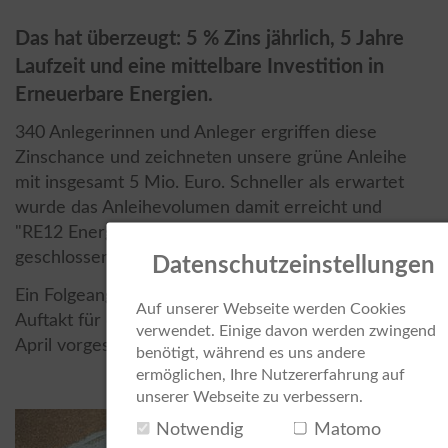
Das hat überzeugt: 5 % Zins jährlich, 5 Jahre
Laufzeit und eine mittelbare Investition in
Erneuerbare Energien.
340 Anlegerinnen und Anleger ergriffen diese
Zinschance und zeichneten unsere grüne Anleihe
mit insgesamt 5 Mio. Euro. Schneller als erwartet
wurde das Anleihevolumen damit erreicht und
"RE12 EnergieZins 2022" für weitere Investoren
geschlossen.
Datenschutzeinstellungen
Ein Folgeangebot ist bereits in Vorbereitung. Der
Auf unserer Webseite werden Cookies
Auftakt für das neue Festzinsangebot ist für den 29.
verwendet. Einige davon werden zwingend
April vorgesehen.
benötigt, während es uns andere
ermöglichen, Ihre Nutzererfahrung auf
unserer Webseite zu verbessern.
Notwendig
Matomo